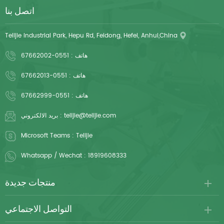
اتصل بنا
Telijie Industrial Park, Hepu Rd, Feidong, Hefei, Anhui,China
هاتف :
0551-67662002
هاتف :
0551-67662013
هاتف :
0551-67662999
telijie@telijie.com
بريد الالكتروني :
Microsoft Teams :
Telijie
Whatsapp / Wechat :
18919608333
منتجات جديدة
التواصل الاجتماعي