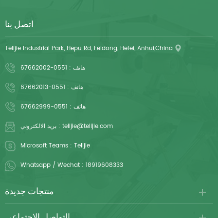
اتصل بنا
Telijie Industrial Park, Hepu Rd, Feidong, Hefei, Anhui,China
هاتف :
0551-67662002
هاتف :
0551-67662013
هاتف :
0551-67662999
telijie@telijie.com
بريد الالكتروني :
Microsoft Teams :
Telijie
Whatsapp / Wechat :
18919608333
منتجات جديدة
التواصل الاجتماعي