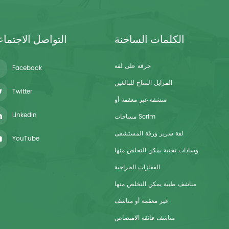
الكلمات الساخنة
التواصل الاجتما
خرقة على لفة
Facebook
المرايل المتاح للبالغين
Twitter
منشفة غير معقمة أو
Linkedin
مساحات Scrim
لفة سرير ورقة المستشفى
YouTube
وسادات تحتية يمكن التخلص منها
القفازات الجراحية
مناشف طبية يمكن التخلص منها
غير معقمة أو مناشف
مناشف فائقة الامتصاص