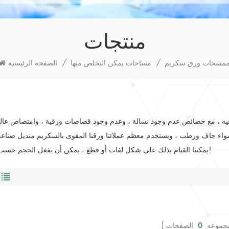
منتجات
مسحات ورق سكريم
/
مساحات يمكن التخلص منها
/
الصفحة الرئيسية
بنسبة 100٪ وخيط قطني فيه ، مع خصائص عدم وجود نسالة ، وعدم وجود قصاصات ورقية ، وامتصاص عا
اء جاف ورطب ، ويستخدم معظم عملائنا ورقنا المقوى بالسكريم
منديل صناعي
يمكننا القيام بذلك على شكل لفات أو قطع ، يمكن أن يفعل الحجم حسب حاجتك!
مجموعه
0
الصفحات