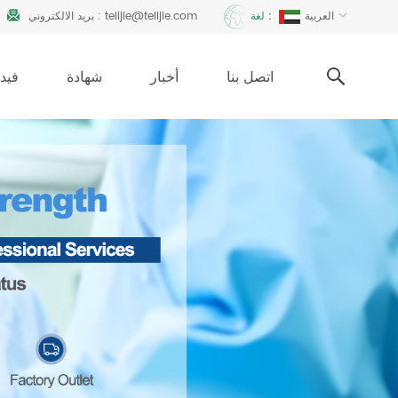
telijie@telijie.com
بريد الالكتروني :
العربية
لغة :
اتصل بنا
أخبار
شهادة
فيدي