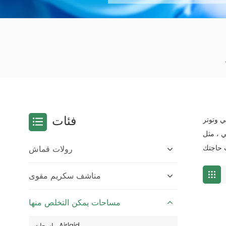
فئات
لي وتوتر
 ،
مثل Tork ، لقد صنعوها كلفائف مناديل صناعية ، بالطبع
رولات قماش
مناشف سكريم مقوى
مساحات يمكن التخلص منها