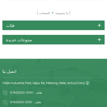
ما مجموعه
1
الصفحات
فئات
منتوجات جديدة
اتصل بنا
Telijie Industrial Park, Hepu Rd, Feidong, Hefei, Anhui,China
هاتف :
0551-67662002
هاتف :
0551-67662013