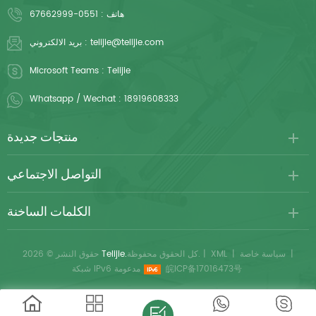
هاتف :
0551-67662999
telijie@telijie.com
بريد الالكتروني :
Microsoft Teams :
Telijie
Whatsapp / Wechat :
18919608333
منتجات جديدة
التواصل الاجتماعي
الكلمات الساخنة
|
سياسة خاصة
|
XML
|
كل الحقوق محفوظة.
Telijie.
حقوق النشر © 2026
皖ICP备17016473号
شبكة IPv6 مدعومة