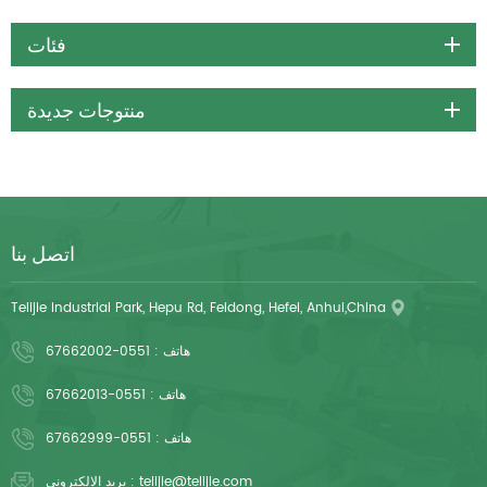
فئات
منتوجات جديدة
اتصل بنا
Telijie Industrial Park, Hepu Rd, Feidong, Hefei, Anhui,China
هاتف :
0551-67662002
هاتف :
0551-67662013
هاتف :
0551-67662999
telijie@telijie.com
بريد الالكتروني :