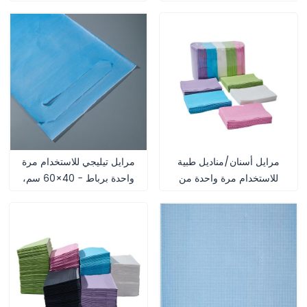
الصحية للمستشفيات والعيادات
OEM، من الشركة المصنعة
لمريلة طب الأسنان
مرايل أسنان/مناديل طبية
مرايل تيليجي للاستخدام مرة
للاستخدام مرة واحدة من
واحدة برباط - 40×60 سم،
تيليجي - 50×60 سم، طبقتان
طبقة واحدة من الورق + غشاء
من الورق + طبقة واحدة من
البولي إيثيلين
غشاء البولي إيثيلين