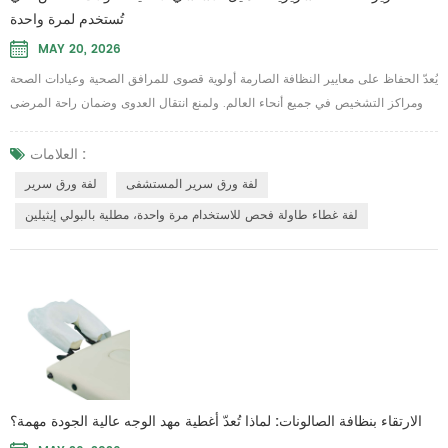
تُستخدم لمرة واحدة
MAY 20, 2026
يُعدّ الحفاظ على معايير النظافة الصارمة أولوية قصوى للمرافق الصحية وعيادات الصحة
ومراكز التشخيص في جميع أنحاء العالم. ولمنع انتقال العدوى وضمان راحة المرضى
على النحو الأمثل، يعتمد العاملون في المجال الطبي بشكل كبير على حواجز وقائية
عالية الجودة. باستخدام نظام موثوق لفة ورق سرير أصبح استخدام هذه الأغطية إجراءً
العلامات :
قياسياً للحفاظ على سير العمل اليومي بسلاسة، مما يسمح للموظفين بتنظيف أسطح
لفة ورق سرير المستشفى
لفة ورق سرير
الفحص بسرعة بين...
لفة غطاء طاولة فحص للاستخدام مرة واحدة، مطلية بالبولي إيثيلين
الارتقاء بنظافة الصالونات: لماذا تُعدّ أغطية مهد الوجه عالية الجودة مهمة؟