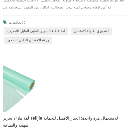
لفة الورق الطبية مخصصة لاستخدام طاولة الفحص الطبي أو العناية اليومية بالجسم.
إنه آمن للغاية وصحي لمنع تلوث الطحالب. لذلك ، من المقرر استخدامه في
المستشفى العام أو صالون رسائل التجميل لوضعه على سرير المرض لعزل الغبار
والسائل والمواد الأخرى غير المرغوب فيها. المواد والحزمة عادةً ما تكون مصنوعة من
العلامات :
ورق جانبي واحد وفيلم PE جانب واحد ، وهذا يعني أن جانبًا واحدًا يمكنه امتصاص الماء ،
لفة ورق طاولة الامتحان
لفة غطاء السرير الطبي القابل للتصرف
وجانب واحد مقاوم للم...
ورقة الامتحان الطبي الصحي
لفة ملاءة سرير Telijie للاستعمال مرة واحدة: الخيار الأفضل للحماية
المهنية والنظافة