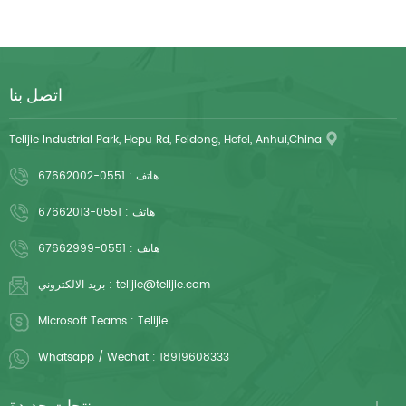
اتصل بنا
Telijie Industrial Park, Hepu Rd, Feidong, Hefei, Anhui,China
هاتف :
0551-67662002
هاتف :
0551-67662013
هاتف :
0551-67662999
telijie@telijie.com
بريد الالكتروني :
Microsoft Teams :
Telijie
Whatsapp / Wechat :
18919608333
منتجات جديدة