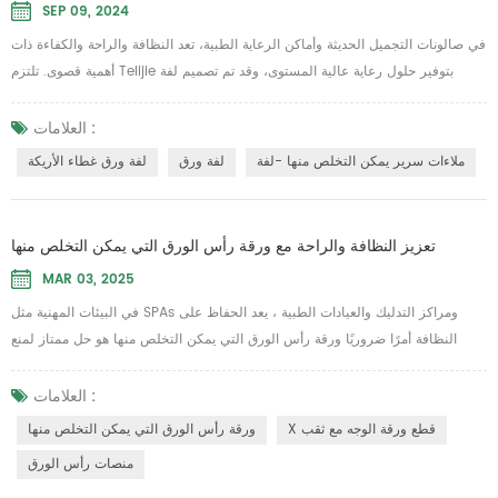
SEP 09, 2024
في صالونات التجميل الحديثة وأماكن الرعاية الطبية، تعد النظافة والراحة والكفاءة ذات
أهمية قصوى. تلتزم Telijie بتوفير حلول رعاية عالية المستوى، وقد تم تصميم لفة
ملاءات السرير التي تستخدم لمرة واحدة خصيصًا لتلبية هذه الاحتياجات. إنه مثالي
للاستخدام في سيناريوهات التجميل والتدليك والفحص الطبي حيث تكون النظافة
العلامات :
أولوية قصوى. لفافة ملاءات السرير التي تستخدم لمرة واحدة من Telijie مصنوعة من
ملاءات سرير يمكن التخلص منها -لفة
لفة ورق
لفة ورق غطاء الأريكة
مزيج من الورق وط...
تعزيز النظافة والراحة مع ورقة رأس الورق التي يمكن التخلص منها
MAR 03, 2025
في البيئات المهنية مثل SPAs ومراكز التدليك والعيادات الطبية ، يعد الحفاظ على
النظافة أمرًا ضروريًا ورقة رأس الورق التي يمكن التخلص منها هو حل ممتاز لمنع
العدوى المتقاطعة وتوفير تجربة نظيفة ومريحة للعملاء تم تصميم هذه الأوراق التي تم
تصميمها لعزل الغبار والسائل والمواد الأخرى غير المرغوب فيها ، وتضمن كل مستخدم
العلامات :
خدمة صحية لماذا تختار ورقة رأس الورق القابلة للتخلص؟ ميزة رئيسية ل ورقة رأس
X قطع ورقة الوجه مع ثقب
ورقة رأس الورق التي يمكن التخلص منها
الورق التي يم...
منصات رأس الورق