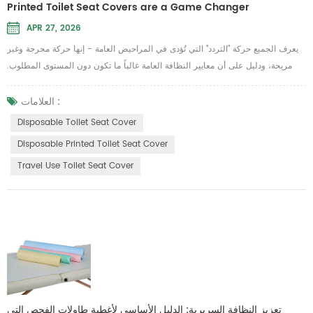
Printed Toilet Seat Covers are a Game Changer
APR 27, 2026
يعرف الجميع حركة "التردد" التي تُؤدى في المراحيض العامة - إنها حركة محرجة وغير
مريحة، ودليل على أن معايير النظافة العامة غالباً ما تكون دون المستوى المطلوب.
ومع توجه الشركات والمرافق نحو عمليات أكثر مراعاة للبيئة، فإن هذا المعيار غطاء
مقعد المرحاض للاستخدام مرة واحدة لقد تطورت. لم تعد مجرد قطعة ورق رقيقة، بل
العلامات :
أصبحت النسخة الحديثة الصديقة للبيئة توفر حاجزًا موثوقًا وقابلًا للتحلل الحيوي، يولي
Disposable Toilet Seat Cover
الأولو...
Disposable Printed Toilet Seat Cover
Travel Use Toilet Seat Cover
تعزيز النظافة السريرية: الدليل الأساسي لأغطية طاولات الفحص التي