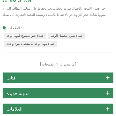
MAY 26, 2026
في قطاع الصحة والجمال سريع الخطى، يُعد الحفاظ على معايير النظافة التي لا
تشوبها شائبة حجر الزاوية في الاحتفاظ بالعملاء وسمعة العلامة التجارية. كل نقطة
اتصال مهمة، ولكن لا توجد نقطة أكثر أهمية من المكان الذي يضع فيه العميل وجهه.
بينما تسعى المنتجعات الصحية وعيادات التدليك ومراكز التجميل إلى إيجاد طرق سلسة
العلامات :
للجمع بين الفخامة والنظافة المطلقة، فقد تحول التحول إلى حلول الاستخدام الفردي
غطاء سرير تجميل الوجه
غطاء غير منسوج لمهد الوجه
من خيار إلى ضرور...
غطاء مهد الوجه للاستخدام مرة واحدة
ما مجموعه
1
الصفحات
فئات
مدونة جديدة
العلامات