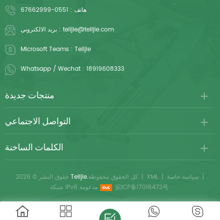
هاتف :
0551-67662999
telijie@telijie.com
بريد الالكتروني :
Microsoft Teams :
Telijie
Whatsapp / Wechat :
18919608333
منتجات جديدة
التواصل الاجتماعي
الكلمات الساخنة
|
سياسة خاصة
|
XML
|
كل الحقوق محفوظة.
Telijie.
حقوق النشر © 2026
皖ICP备17016473号
شبكة IPv6 مدعومة