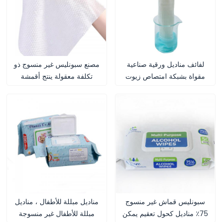
لفائف مناديل ورقية صناعية
مصنع سبونليس غير منسوج ذو
مقواة بشبكة امتصاص زيوت
تكلفة معقولة ينتج أقمشة
عالية القوة للتنظيف الصناعي
سبونليس غير منسوجة عالية
الجودة لمناديل مبللة فعالة
سبونليس قماش غير منسوج
مناديل مبللة للأطفال ، مناديل
75٪ مناديل كحول تعقيم يمكن
مبللة للأطفال غير منسوجة