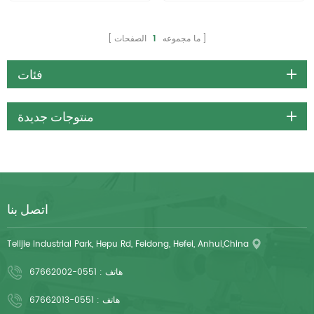
التخلص منها
يدويًا تستخدم مرة واحدة
ما مجموعه
1
الصفحات
فئات
منتوجات جديدة
اتصل بنا
Telijie Industrial Park, Hepu Rd, Feidong, Hefei, Anhui,China
هاتف :
0551-67662002
هاتف :
0551-67662013