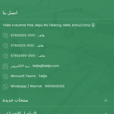
اتصل بنا
Telijie Industrial Park, Hepu Rd, Feidong, Hefei, Anhui,China
هاتف :
0551-67662002
هاتف :
0551-67662013
هاتف :
0551-67662999
telijie@telijie.com
بريد الالكتروني :
Microsoft Teams :
Telijie
Whatsapp / Wechat :
18919608333
منتجات جديدة
التواصل الاجتماعي