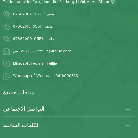
Telijie Industrial Park, Hepu Rd, Feidong, Hefei, Anhui,China
هاتف :
0551-67662002
هاتف :
0551-67662013
هاتف :
0551-67662999
telijie@telijie.com
بريد الالكتروني :
Microsoft Teams :
Telijie
Whatsapp / Wechat :
18919608333
منتجات جديدة
التواصل الاجتماعي
الكلمات الساخنة