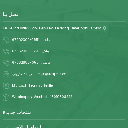
اتصل بنا
Telijie Industrial Park, Hepu Rd, Feidong, Hefei, Anhui,China
هاتف :
0551-67662002
هاتف :
0551-67662013
هاتف :
0551-67662999
telijie@telijie.com
بريد الالكتروني :
Microsoft Teams :
Telijie
Whatsapp / Wechat :
18919608333
منتجات جديدة
التواصل الاجتماعي