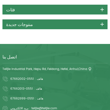
فئات
منتوجات جديدة
اتصل بنا
Telijie Industrial Park, Hepu Rd, Feidong, Hefei, Anhui,China
هاتف :
0551-67662002
هاتف :
0551-67662013
هاتف :
0551-67662999
telijie@telijie.com
بريد الالكتروني :