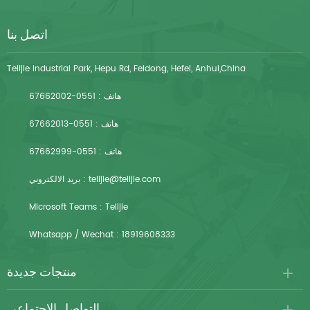
اتصل بنا
Telijie Industrial Park, Hepu Rd, Feidong, Hefei, Anhui,China
هاتف :
0551-67662002
هاتف :
0551-67662013
هاتف :
0551-67662999
telijie@telijie.com
بريد الالكتروني :
Microsoft Teams :
Telijie
Whatsapp / Wechat :
18919608333
منتجات جديدة
التواصل الاجتماعي