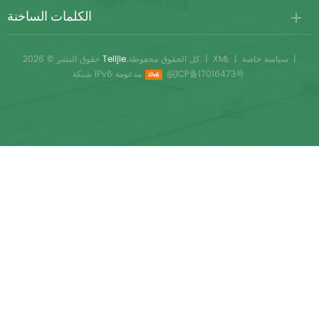
الكلمات الساخنة
|
سياسة خاصة
|
XML
|
كل الحقوق محفوظة.
Telijie.
حقوق النشر © 2026
皖ICP备17016473号
شبكة IPv6 مدعومة