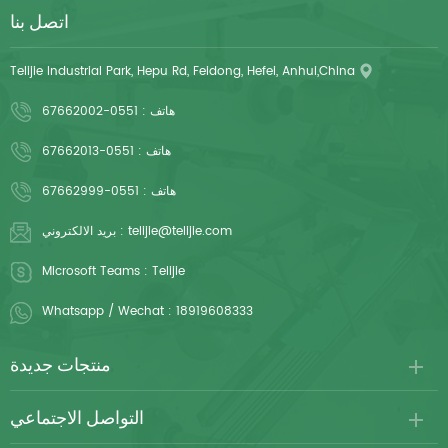
اتصل بنا
Telijie Industrial Park, Hepu Rd, Feidong, Hefei, Anhui,China
هاتف :
0551-67662002
هاتف :
0551-67662013
هاتف :
0551-67662999
telijie@telijie.com
بريد الالكتروني :
Microsoft Teams :
Telijie
Whatsapp / Wechat :
18919608333
منتجات جديدة
التواصل الاجتماعي