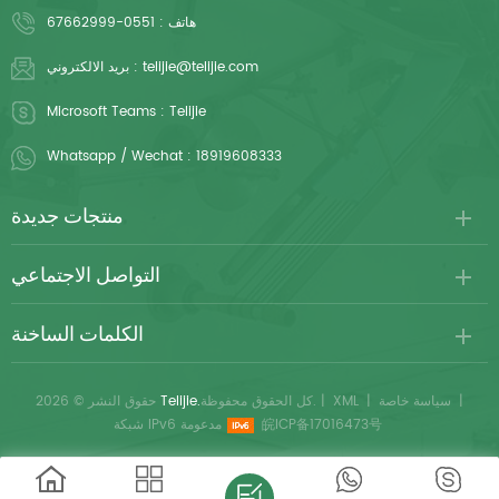
هاتف :
0551-67662999
telijie@telijie.com
بريد الالكتروني :
Microsoft Teams :
Telijie
Whatsapp / Wechat :
18919608333
منتجات جديدة
التواصل الاجتماعي
الكلمات الساخنة
|
سياسة خاصة
|
XML
|
كل الحقوق محفوظة.
Telijie.
حقوق النشر © 2026
皖ICP备17016473号
شبكة IPv6 مدعومة