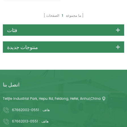
ما مجموعه
1
الصفحات
فئات
منتوجات جديدة
اتصل بنا
Telijie Industrial Park, Hepu Rd, Feidong, Hefei, Anhui,China
هاتف :
0551-67662002
هاتف :
0551-67662013