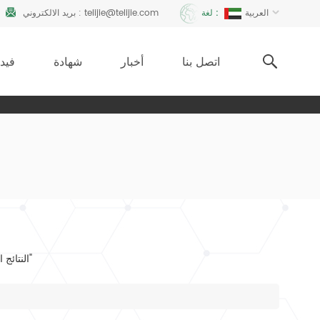
telijie@telijie.com
بريد الالكتروني :
العربية
لغة :
اتصل بنا
أخبار
شهادة
فيدي
1 النتائج التي تم العثور عليها ل "لفائف ملاءات سرير قابلة للتخصيص للاستخدام الطبي/الفندقي"