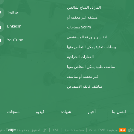
المرايل المتاح للبالغين
Twitter
منشفة غير معقمة أو
Linkedin
مساحات Scrim
لفة سرير ورقة المستشفى
YouTube
وسادات تحتية يمكن التخلص منها
القفازات الجراحية
مناشف طبية يمكن التخلص منها
غير معقمة أو مناشف
مناشف فائقة الامتصاص
اتصل بنا
أخبار
شهادة
فيديو
منتجات
皖I
شبكة IPv6 مدعومة
|
سياسة خاصة
|
XML
|
كل الحقوق محفوظة.
Telijie.
حقوق النشر © 2026