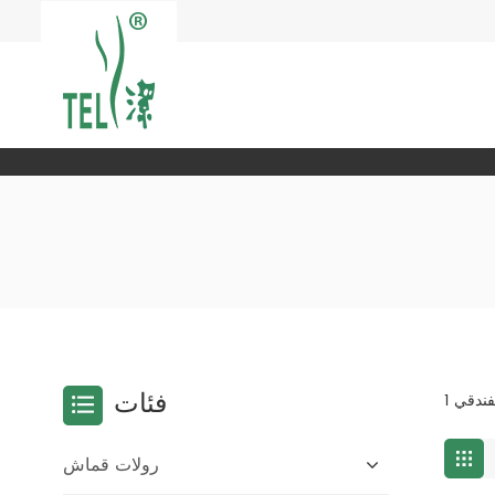
فئات
رولات قماش