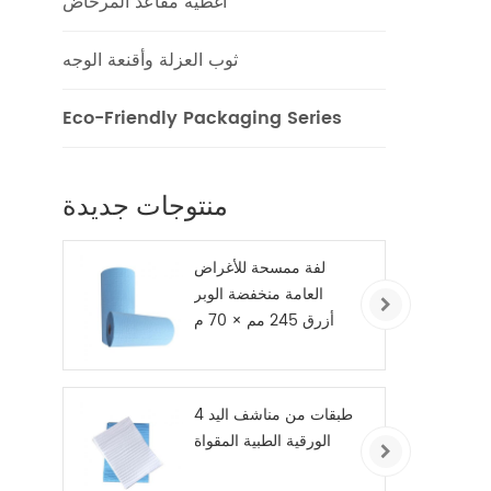
أغطية مقاعد المرحاض
دة،
وثوقة
التي
ثوب العزلة وأقنعة الوجه
بية
 أو
Eco-Friendly Packaging Series
فة
زن
وزن
منتوجات جديدة
ًا للمتر المربع،
ن بين
لفة ممسحة للأغراض
ل
العامة منخفضة الوبر
 أدنى
أزرق 245 مم × 70 م
ًا
ات
ليم
ًا
4 طبقات من مناشف اليد
ادات
الورقية الطبية المقواة
ات
حصول