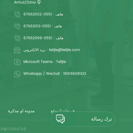
Anhui,China
هاتف :
0551-67662002
هاتف :
0551-67662013
هاتف :
0551-67662999
telijie@telijie.com
بريد الالكتروني :
Microsoft Teams :
Telijie
Whatsapp / Wechat :
18919608333
خريطة الموقع
مدونة او مذكرة
ترك رسالة
CP备17016473号