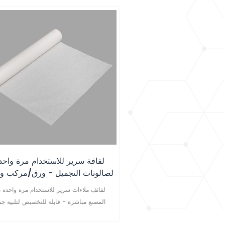
لفافة سرير للاستخدام مرة واحد
لصالونات التجميل - ورق/مركب و
فيلم | توريد المصنع - أحجام قابل
لفائف ملاءات سرير للاستخدام مرة واحدة 
للتخصيص
المصنع مباشرة - قابلة للتخصيص لتلبية جم
احتياجاتك نحن شركة تصنيع محترفة متخصصة