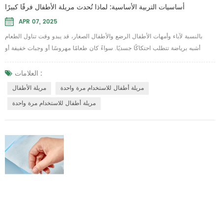
أساسيات التربية الأساسية: لماذا تُحدث مريلة الأطفال فرقًا كبيرًا
APR 07, 2025
بالنسبة لآباء وأمهات الأطفال الرضع والأطفال الصغار، قد يبدو وقت تناول الطعام
أشبه برياضة تتطلب احتكاكًا جسديًا. سواءً كان طعامًا مهروسًا أو وجبات خفيفة أو
عصيرًا، فإن الحفاظ على نظافة طفلكِ الصغير تحديًا. وهنا يأتي دور...مريلة الأطفالإنها
بسيطة وفعالة ومتعددة الاستخدامات بشكل مدهش، وهي عنصر لا غنى عنه في الروتين
العلامات :
اليومي لأي والد. أحد أكثر الابتكارات ملاءمة في السنوات الأخيرة هومريلة أطفال
مريلة أطفال للاستخدام مرة واحدة
مريلة الأطفال
للاستخدام...
مريلة أطفال للاستخدام مرة واحدة