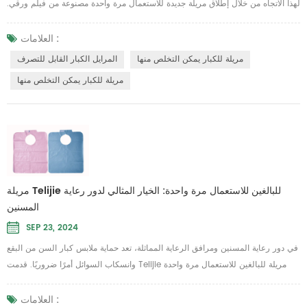
لهذا الاتجاه من خلال إطلاق مريلة جديدة للاستعمال مرة واحدة مصنوعة من فيلم ورقي.
تجمع هذه المريلة بين ميزات مقاومة للماء والزيوت وطاردة للسوائل، مما يجعلها
صديقة للبيئة ومريحة، وتصبح مساعدًا أساسيًا في الحياة اليومية. مادة مبتكرة بميزات
العلامات :
قوية المريلة التي تستخدم لمرة واحدة من Telijie مصنوعة باستخدام فيلم ورقي، وهي
مريلة للكبار يمكن التخلص منها
المرايل الكبار القابل للتصرف
ماد...
مريلة للكبار يمكن التخلص منها
مريلة Telijie للبالغين للاستعمال مرة واحدة: الخيار المثالي لدور رعاية
المسنين
SEP 23, 2024
في دور رعاية المسنين ومرافق الرعاية المماثلة، تعد حماية ملابس كبار السن من البقع
وانسكاب السوائل أمرًا ضروريًا. قدمت Telijie مريلة للبالغين للاستعمال مرة واحدة
مصممة خصيصًا لتلبية هذه الحاجة، وهي مصنوعة من مادة ورقية خفيفة الوزن ومريحة،
مما يجعلها الخيار الأمثل لدور رعاية المسنين. تصميم خفيف الوزن لملاءمة مريحة
العلامات :