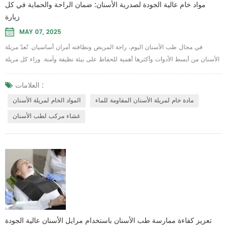
مواد خام عالية الجودة لصدرية الأسنان: ضمان الراحة والحماية في كل
زيارة
MAY 07, 2025
في مجال طب الأسنان اليوم، راحة المريض ونظافته أمران أساسيان. تُعدّ مريلة
الأسنان من أبسط الأدوات وأكثرها أهمية للحفاظ على بيئة نظيفة وآمنة. وراء كل مريلة
فعّالة يكمن الاختيار الدقيق لـ المواد الخام لمريلة الأسنان ، والتي تحدد ليس فقط
قوتها ولكن أيضًا قدرتها على مقاومة السوائل وتوفير أقصى قدر من الحماية أثناء
العلامات :
الإجراءات. غالبًا ما يتم تصنيع مرايل الأسنان الحديثة باستخدام تقنيات متقدمة غشاء
مادة خام لمريلة الأسنان المقاومة للماء
المواد الخام لمريلة الأسنان
مركب لطب ...
غشاء مركب لطب الأسنان
تعزيز كفاءة ممارسة طب الأسنان باستخدام مرايل الأسنان عالية الجودة