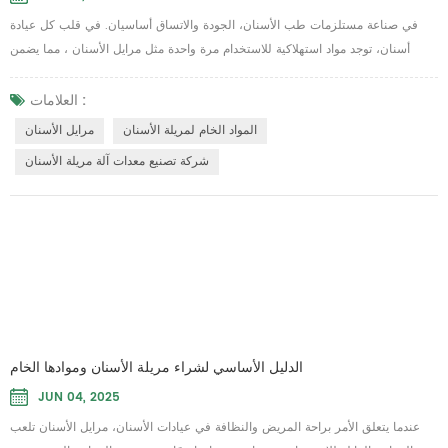
في صناعة مستلزمات طب الأسنان، الجودة والاتساق أساسيان. في قلب كل عيادة
أسنان، توجد مواد استهلاكية للاستخدام مرة واحدة مثل مرايل الأسنان ، مما يضمن
النظافة والراحة للمرضى. بصفتنا موردًا محترفًا، لا نتخصص فقط في إنتاج منتجات
عالية الجودة مرايل الأسنان ، ولكن تقدم أيضًا قسطًا المواد الخام لمريلة الأسنان ، مما
العلامات :
يمنح شركائنا حلاً شاملاً للإمدادات الموثوقة واحتياجات الإنتاج المخصصة. تُصنع مرايل
المواد الخام لمريلة الأسنان
مرايل الأسنان
الأسنان ل...
شركة تصنيع معدات آلة مريلة الأسنان
الدليل الأساسي لشراء مريلة الأسنان وموادها الخام
JUN 04, 2025
عندما يتعلق الأمر براحة المريض والنظافة في عيادات الأسنان، مرايل الأسنان تلعب