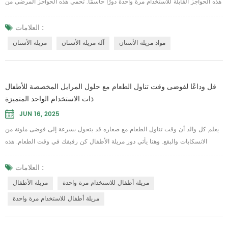
هذه الحواجز القابلة للاستخدام مرة واحدة دورًا حاسمًا. تحمي هذه الحواجز المرضى من
الانسكابات والملوثات أثناء الإجراءات، مما يضمن تجربة نظيفة واحترافية. مع ذلك،
ليست كل مرايل الأسنان متساوية في الجودة. — مفتاح الأداء المتفوق يكمن في المواد
العلامات :
الخام المستخدمة في صناعة مريلة الأسنان تم استخدامها أثناء الإنتاج. مادة خام عالية
مواد مريلة الأسنان
آلة مريلة الأسنان
مريلة الأسنان
ال...
قل وداعًا لفوضى وقت تناول الطعام مع حلول المرايل المخصصة للأطفال
ذات الاستخدام الواحد المتميزة
JUN 16, 2025
يعلم كل والد أن وقت تناول الطعام مع صغاره قد يتحول بسرعة إلى فوضى ملونة من
الانسكابات والبقع. وهنا يأتي دور مريلة الأطفال كن رفيقك في وقت الطعام. هذه
المرايل مصنوعة من مواد ناعمة ومقاومة للماء، وتحافظ على جفاف طفلك ونظافته من
اللقمات الأولى وحتى وجبات ما قبل النوم. أربطة العنق القابلة للتعديل تتطور مع نمو