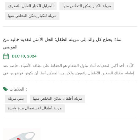
تضمن مادة الفيلم الورقي لمريلة Telijie التي تستخدم لمرة واحدة أنها خفيفة الوزن
مريلة للكبار يمكن التخلص منها
المرايل الكبار القابل للتصرف
وناعمة، ...
مريلة للكبار يمكن التخلص منها
لماذا يحتاج كل والد إلى مريلة الطفل: الحل الأمثل لتغذية خالية من
الفوضى
DEC 10, 2024
كآباء، أحد أكبر التحديات أثناء تناول الطعام هو الحفاظ على نظافة الأشياء، خاصة عند
إطعام طفلك الصغير. الأطفال رائعون، ولكن من الممكن أيضًا أن يكونوا فوضويين في
تناول الطعام! هذا هو المكان الذي تكون فيه مريلة الأطفال مفيدة. مريلة الأطفال
الجيدة لا تحمي ملابس طفلك فحسب، بل تجعل وقت الرضاعة أكثر متعة وخاليًا من
العلامات :
التوتر لكما. سواء كنت تتعامل مع الطعام المنسكب أو اللعاب أو الحوادث، فإن المريلة
مريلة أطفال يمكن التخلص منها
بيبي مريلة
عالية الجو...
مريلة أطفال للاستعمال مرة واحدة