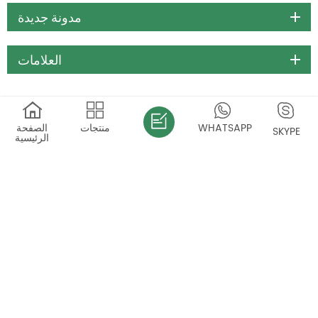
ما مجموعه
2
الصفحات
فئات
مدونة جديدة
WHATSAPP
منتجات
الصفحة
SKYPE
الرئيسية
العلامات
اتصل بنا
Telijie Industrial Park, Hepu Rd, Feidong, Hefei, Anhui,China
هاتف :
0551-67662002