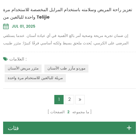
واحدة أصبحت هذه المحاليل أداةً لا غنى عنها في العيادات، لضمان خلوّ كل إجراء من
الفوضى والحفاظ على النظافة. على عكس البدائل القماشية، تُجنّب هذه المحاليل ذات
العلامات :
الاستخدام الواحد مخاطر التلوث المتبادل وتُسهّل عملية التنظيف، مما يسمح لفريقك
مئزر طب الأسنان
مريلة الأسنان
مريلة للبالغين للاستخدام مرة واحدة
بالت...
تعزيز راحة المريض وسلامته باستخدام المرايل المخصصة للاستخدام مرة
واحدة للبالغين من Telijie
JUL 01, 2025
إن ضمان تجربة مريحة وصحية أمر بالغ الأهمية في أي عيادة أسنان. عندما يستلقي
المرضى على الكرسي، يُحدث ملحق بسيط ولكنه أساسي فرقًا كبيرًا: مئزر طبيب
الأسنان الواقي القابل للاستخدام مرة واحدة. فهو لا يحمي الملابس من تناثر السوائل
فحسب، بل يُطمئن المرضى أيضًا بأن راحتهم وسلامتهم هما أولويتهم القصوى. مريلة
العلامات :
للبالغين للاستخدام مرة واحدة يؤدي إدراجك في بروتوكول العلاج القياسي الخاص بك
موردو مآزر طب الأسنان
مئزر مريض الأسنان
إلى تحسين تجربة المري...
مريلة للبالغين للاستخدام مرة واحدة
1
2