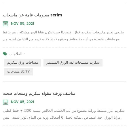
معلومات عامة عن ماسحات scrim
NOV 05, 2021
تيليجي تعتبر ماسحات سكريم خيارًا اقتصاديًا حيث تكون بقايا الوبر مشكلة . يتم بناؤها
مع طبقات متعددة من أنسجة مغلفة ومدعومة بشبكة سكريم من النايلون لمزيد من
القوة ولكنها لن تخدش معظم الأسطح . تكلفة منخفضة , نسالة منخفضة , لا توجد
خطوط , مثالية للزجاج , المرايا , الفولاذ المقاوم للصدأ وتنظيف الأسطح الملساء .
العلامات :
يمكن استخدامها على نطاق واسع في سطور الطيران , السيارات , خدمات الطعام
سكريم ممسحات لفة الورق المستمر
مساحات ورق سكريم
والضيافة , الحكومة وال...
مساحات Scrim
مناشف ورقية مقواة سكريم ومنتجات صحية
NOV 05, 2021
سكريم عزز منشفة ورقية مصنوع من لب الخشب الخالص بنسبة 100٪ + خيط قطني
. مزايا الورق: جيد امتصاص , يمكنه تحمل 6 أضعاف وزنه من الماء , توتر شديد , ليس
سهلا يجب كسرها بغض النظر عن الجفاف أو الرطب , بدون نسالة , ولا قصاصات