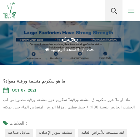
بحث
بحث
/
الصفحة الرئيسية
ما هو سكريم منشفة ورقية مقواة؟
OCT 07, 2021
ماذا او ما’ عزز سكريم ق منشفة ورقية؟ سكريم عزز منشفة ورقية مصنوع من لب
الخشب الخالص بنسبة 100٪ + خيط قطني . مزايا الورق : امتصاص الماء جيد , يمكنه
تحمل 6 أضعاف وزنه من الماء , ليس من السهل رفعه , ليس من السهل إسقاط
الرقائق , بدون إضافة حساس , نظيف وصحي , ماء رطب ليس من السهل كسره ,
العلامات :
ولكن التوتر زاد 1000 مرة . وفقا لاستخدامها , المنتجات المشتقة طبية يُسلِّم ورق
لفة ممسحة للأغراض العامة
منشفة سوبر الإعدادية
مناديل صناعية
منشفة , مناشف مبللة وجافة , مناشف وجه ...