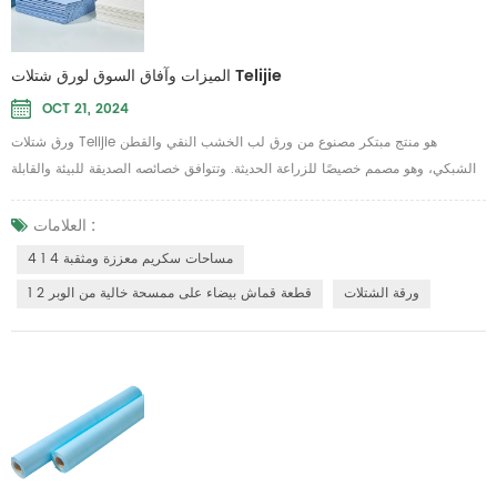
الميزات وآفاق السوق لورق شتلات Telijie
OCT 21, 2024
ورق شتلات Telijie هو منتج مبتكر مصنوع من ورق لب الخشب النقي والقطن
الشبكي، وهو مصمم خصيصًا للزراعة الحديثة. وتتوافق خصائصه الصديقة للبيئة والقابلة
للتحلل مع احتياجات التنمية المستدامة، مما يجعله خيارًا مثاليًا للزراعة الخضراء. يتميز
ورق الشتلات هذا باحتفاظ ممتاز بالماء، ويبقى سليمًا عندما يكون مبللاً، مما يضمن
العلامات :
ثبات جذور النباتات أثناء عملية الشتلات. تحافظ قدراته القوية على امتصاص الماء
4 مساحات سكريم معززة ومثقبة 4 1
والزيت على ...
ورقة الشتلات
قطعة قماش بيضاء على ممسحة خالية من الوبر 2 1