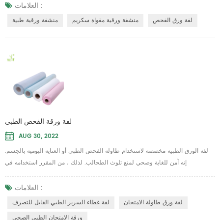
ورق.C يمكن استخدامها على أنها طبي يُسلِّم ورق منشفة , مناشف الوجه , مناشف
العلامات :
الأطباق , لفافات القماش الكسول , مناديل صناعية, منشفة سوبر الإعدادية , لفة
لفة ورق الفحص
منشفة ورقية مقواة سكريم
منشفة ورقية طبية
ممسحة للأغراض العامة الخ . طبي يد...
لفة ورقة الفحص الطبي
AUG 30, 2022
لفة الورق الطبية مخصصة لاستخدام طاولة الفحص الطبي أو العناية اليومية بالجسم.
إنه آمن للغاية وصحي لمنع تلوث الطحالب. لذلك ، من المقرر استخدامه في
المستشفى العام أو صالون رسائل التجميل لوضعه على سرير المرض لعزل الغبار
والسائل والمواد الأخرى غير المرغوب فيها. المواد والحزمة عادةً ما تكون مصنوعة من
العلامات :
ورق جانبي واحد وفيلم PE جانب واحد ، وهذا يعني أن جانبًا واحدًا يمكنه امتصاص الماء ،
لفة ورق طاولة الامتحان
لفة غطاء السرير الطبي القابل للتصرف
وجانب واحد مقاوم للم...
ورقة الامتحان الطبي الصحي