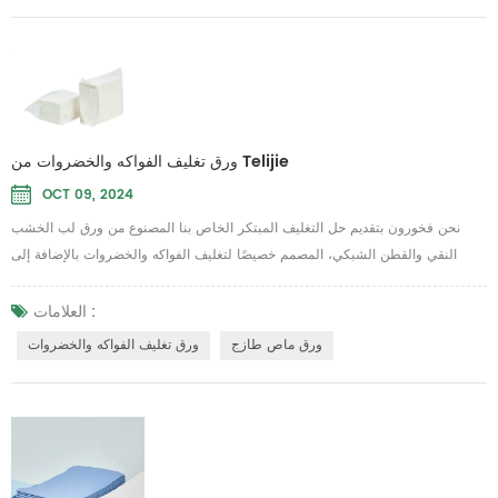
ورق تغليف الفواكه والخضروات من Telijie
OCT 09, 2024
نحن فخورون بتقديم حل التغليف المبتكر الخاص بنا المصنوع من ورق لب الخشب
النقي والقطن الشبكي، المصمم خصيصًا لتغليف الفواكه والخضروات بالإضافة إلى
الورق الماص للمنتجات الطازجة. يهدف هذا المنتج من Telijie إلى توفير حماية عالية
الجودة، مما يضمن بقاء الفواكه والخضروات طازجة أثناء النقل والتخزين. الميزات
العلامات :
الرئيسية: صديقة للبيئة وقابلة للتحلل البيولوجي: مواد التعبئة والتغليف لدينا مصنوعة
ورق ماص طازج
ورق تغليف الفواكه والخضروات
من مكونات طبيعية، ...