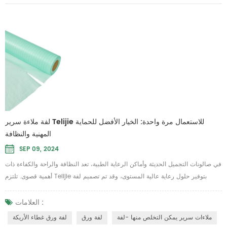
لفة ملاءة سرير Telijie للاستعمال مرة واحدة: الخيار الأفضل للحماية
المهنية والنظافة
SEP 09, 2024
في صالونات التجميل الحديثة وأماكن الرعاية الطبية، تعد النظافة والراحة والكفاءة ذات
أهمية قصوى. تلتزم Telijie بتوفير حلول رعاية عالية المستوى، وقد تم تصميم لفة
ملاءات السرير التي تستخدم لمرة واحدة خصيصًا لتلبية هذه الاحتياجات. إنه مثالي
للاستخدام في سيناريوهات التجميل والتدليك والفحص الطبي حيث تكون النظافة
العلامات :
أولوية قصوى. لفافة ملاءات السرير التي تستخدم لمرة واحدة من Telijie مصنوعة من
ملاءات سرير يمكن التخلص منها -لفة
لفة ورق
لفة ورق غطاء الأريكة
مزيج من الورق وط...