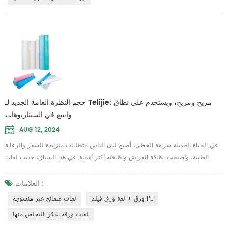
حجم النظرة العامة الجديد لـ Telijie: مريح ومريح، ويستخدم على نطاق
واسع في السيناريوهات
AUG 12, 2024
في الحياة الحديثة سريعة الخطى، أصبح لدى الناس متطلبات متزايدة للسفر والرعاية
الطبية، وأصبحت نظافة الفراش ونظافته أكثر أهمية. في هذا السياق، جذبت لفات
الألواح التي تستخدم لمرة واحدة أيضًا المزيد من اهتمام الناس وتفضيلهم. يتم تصنيع
لفات الألواح التي تستخدم لمرة واحدة من مجموعة متنوعة من المواد الخام لتلبية
العلامات :
بيئات الاستخدام والاحتياجات المختلفة. وتشمل هذه المواد الأربعة المشتركة التالية: لفة
ورق + لفة ورق فيلم PE
لفات صفائح غير منسوجة
الورق الن...
لفات ورقة يمكن التخلص منها