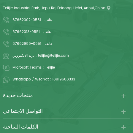
Telijie Industrial Park, Hepu Rd, Feidong, Hefei, Anhui,China
هاتف :
0551-67662002
هاتف :
0551-67662013
هاتف :
0551-67662999
telijie@telijie.com
بريد الالكتروني :
Microsoft Teams :
Telijie
Whatsapp / Wechat :
18919608333
منتجات جديدة
التواصل الاجتماعي
الكلمات الساخنة