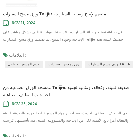
ورق مسح السيارات Telijie: مصمم لإنتاج وصيانة السيارات
NOV 11, 2024
في صناعة تصنيع وصيانة السيارات، يؤثر اختيار مواد التنظيف بشكل مباشر على
الإنتاجية وجودة المنتج. تم تصميم ورق مسح السيارات Telijie خصيصًا لتلبية هذه
المتطلبات، مما يوفر متانة استثنائية وفوائد بيئية، مما يجعله حل تنظيف أساسي
لتطبيقات السيارات. مصنوعة من لب الخشب النقي بنسبة 100% والقطن الشبكي،
العلامات :
ورق المسح Telijie يوفر قوة فائقة، وامتصاص عالي لكل من الماء والزيت، ويحتفظ
ورق مسح السيارات Telijie
ورق مسح السيارات
ورق المسح الصناعي
بالسلامة حتى عندما يكون مبللاً. ...
ممسحة الورق الصناعية من Telijie: صديقة للبيئة، وفعالة، ومثالية لجميع
احتياجات التنظيف الصناعية
NOV 25, 2024
في التنظيف الصناعي الحديث، يعد اختيار مواد المسح عالية الجودة والصديقة للبيئة
والفعالة أمرًا بالغ الأهمية لكل من الإنتاجية والمسؤولية البيئية. منذ تأسيسها، كرست
شركة Telijie جهودها لتوفير حلول التنظيف الصناعية المبتكرة. لقد أصبحت مساحات
الورق الصناعية لدينا، المعروفة بأدائها الممتاز وميزاتها الصديقة للبيئة والقابلة للتحلل
العلامات :